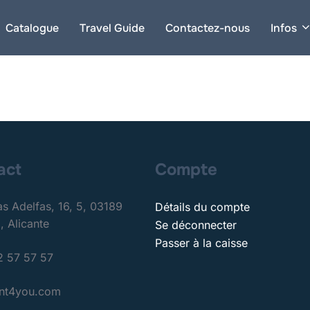
Catalogue
Travel Guide
Contactez-nous
Infos
act
Compte
as Adelfas, 16, 5, 03189
Détails du compte
, Alicante
Se déconnecter
Passer à la caisse
 57 57 57
ent4you.com